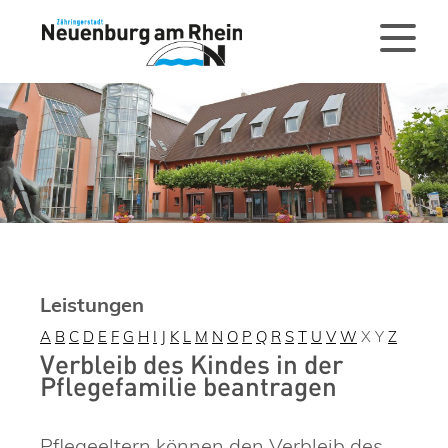
Leistungen
A
B
C
D
E
F
G
H
I
J
K
L
M
N
O
P
Q
R
S
T
U
V
W
X
Y
Z
Verbleib des Kindes in der
Pflegefamilie beantragen
Pflegeeltern können den Verbleib des