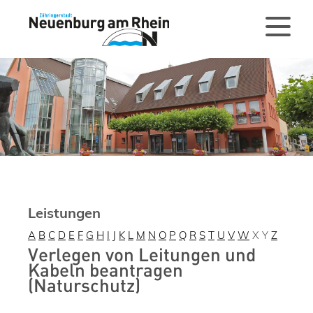
Leistungen
A
B
C
D
E
F
G
H
I
J
K
L
M
N
O
P
Q
R
S
T
U
V
W
X
Y
Z
Verlegen von Leitungen und
Kabeln beantragen
(Naturschutz)