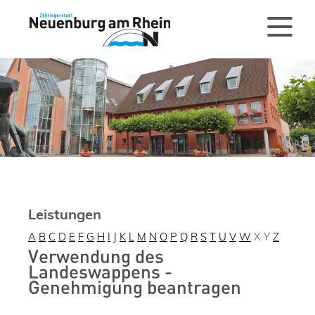
Leistungen
A
B
C
D
E
F
G
H
I
J
K
L
M
N
O
P
Q
R
S
T
U
V
W
X
Y
Z
Verwendung des
Landeswappens -
Genehmigung beantragen