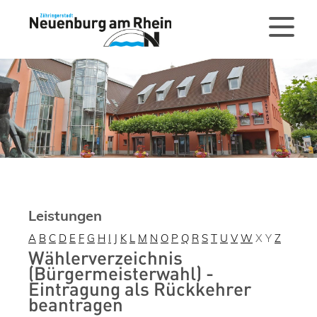
Leistungen
A
B
C
D
E
F
G
H
I
J
K
L
M
N
O
P
Q
R
S
T
U
V
W
X
Y
Z
Wählerverzeichnis
(Bürgermeisterwahl) -
Eintragung als Rückkehrer
beantragen