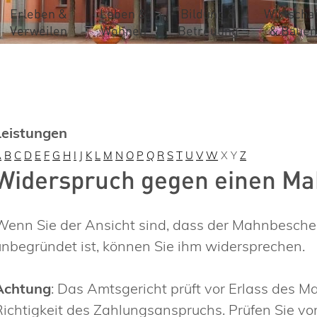
Erleben &
Leben &
Bildung &
Wirtschaf
Verweilen
Wohnen
Betreuung
& Bauen
Leistungen
A
B
C
D
E
F
G
H
I
J
K
L
M
N
O
P
Q
R
S
T
U
V
W
X
Y
Z
Widerspruch gegen einen Ma
Wenn Sie der Ansicht sind, dass der Mahnbeschei
unbegründet ist, können Sie ihm widersprechen.
Achtung
: Das Amtsgericht prüft vor Erlass des M
Richtigkeit des Zahlungsanspruchs. Prüfen Sie vo