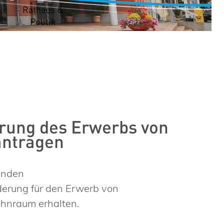
t
Rathaus &
Politik
rung des Erwerbs von
antragen
enden
rung für den Erwerb von
ohnraum erhalten.