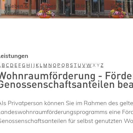
Erleben &
Leben &
Bildung &
Wirtschaf
Verweilen
Wohnen
Betreuung
& Bauen
Leistungen
A
B
C
D
E
F
G
H
I
J
K
L
M
N
O
P
Q
R
S
T
U
V
W
X
Y
Z
Wohnraumförderung - Förde
Genossenschaftsanteilen be
Als Privatperson können Sie im Rahmen des gelt
Landeswohnraumförderungsprogramms eine Förde
Genossenschaftsanteilen für selbst genutzten W