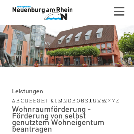
Leistungen
A
B
C
D
E
F
G
H
I
J
K
L
M
N
O
P
Q
R
S
T
U
V
W
X
Y
Z
Wohnraumförderung -
Förderung von selbst
genutztem Wohneigentum
beantragen