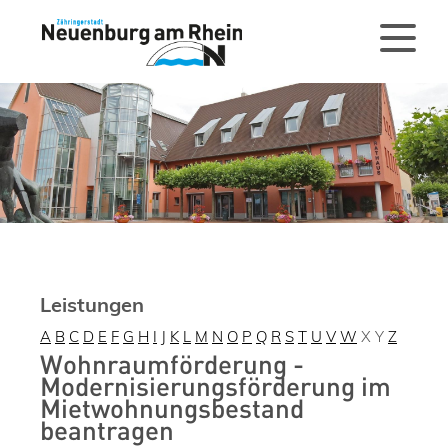
Leistungen
A
B
C
D
E
F
G
H
I
J
K
L
M
N
O
P
Q
R
S
T
U
V
W
X
Y
Z
Wohnraumförderung -
Modernisierungsförderung im
Mietwohnungsbestand
beantragen