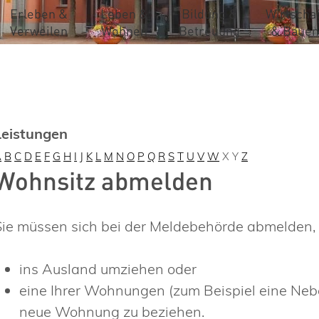
Erleben &
Leben &
Bildung &
Wirtschaf
Verweilen
Wohnen
Betreuung
& Bauen
Leistungen
A
B
C
D
E
F
G
H
I
J
K
L
M
N
O
P
Q
R
S
T
U
V
W
X
Y
Z
Wohnsitz abmelden
Sie müssen sich bei der Meldebehörde abmelden,
ins Ausland umziehen oder
eine Ihrer Wohnungen (zum Beispiel eine Neb
neue Wohnung zu beziehen.