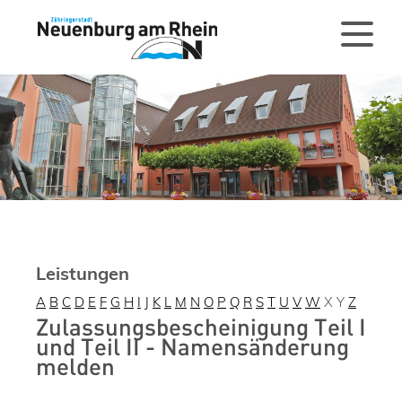
Leistungen
A
B
C
D
E
F
G
H
I
J
K
L
M
N
O
P
Q
R
S
T
U
V
W
X
Y
Z
Zulassungsbescheinigung Teil I
und Teil II - Namensänderung
melden