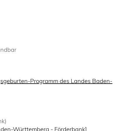
ändbar
gsgeburten-Programm des Landes Baden-
nk)
aden-Württemberg - Förderbank]