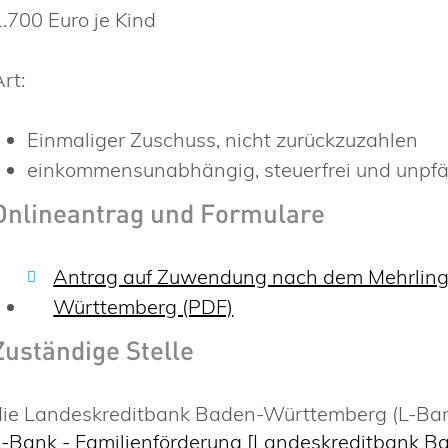
1.700 Euro je Kind
rt:
Einmaliger Zuschuss, nicht zurückzuzahlen
einkommensunabhängig, steuerfrei und unpf
Onlineantrag und Formulare
Antrag auf Zuwendung nach dem Mehrlin
Württemberg (PDF)
Zuständige Stelle
die Landeskreditbank Baden-Württemberg (L-Ba
L-Bank - Familienförderung [Landeskreditbank B