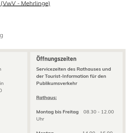
 (VwV - Mehrlinge)
rg
Öffnungszeiten
n
Servicezeiten des Rathauses und
der Tourist-Information für den
in
Publikumsverkehr
0
2
Rathaus:
Montag bis Freitag
08.30 - 12.00
Uhr
Montag
14.00 - 16.00