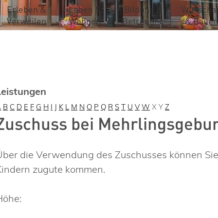
Erleben &
Leben &
Bildung &
Wirtschaf
Verweilen
Wohnen
Betreuung
& Bauen
Leistungen
A
B
C
D
E
F
G
H
I
J
K
L
M
N
O
P
Q
R
S
T
U
V
W
X
Y
Z
Zuschuss bei Mehrlingsgebu
Über die Verwendung des Zuschusses können Sie als
Kindern zugute kommen.
Höhe: