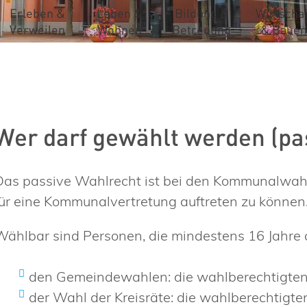
Erleben &
Leben &
Bildung &
Wirtschaf
Verweilen
Wohnen
Betreuung
& Bauen
Wer darf gewählt werden (pa
Das passive Wahlrecht ist bei den Kommunalwahl
für eine Kommunalvertretung auftreten zu können
Wählbar sind Personen, die mindestens 16 Jahre a
den Gemeindewahlen: die wahlberechtigten
der Wahl der Kreisräte: die wahlberechtigt