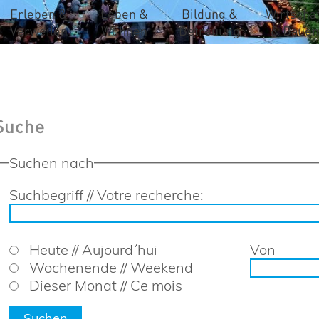
Erleben &
Leben &
Bildung &
Wirtschaf
Verweilen
Wohnen
Betreuung
& Bauen
Suche
Suchen nach
Suchbegriff // Votre recherche:
Heute // Aujourd´hui
Von
Wochenende // Weekend
Dieser Monat // Ce mois