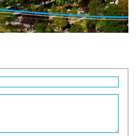
t
Rathaus &
Politik