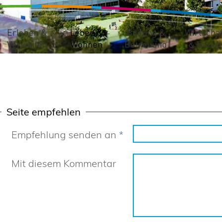
Erleben &
Leben &
Bildung &
Wirtschaf
Verweilen
Wohnen
Betreuung
& Bauen
Seite empfehlen
Empfehlung senden an
*
Mit diesem Kommentar