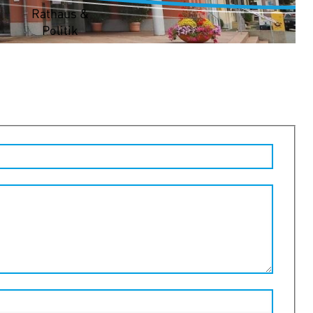
t
Rathaus &
Politik