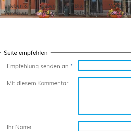
Erleben &
Leben &
Bildung &
Wirtschaf
Verweilen
Wohnen
Betreuung
& Bauen
Seite empfehlen
Empfehlung senden an
*
Mit diesem Kommentar
Ihr Name