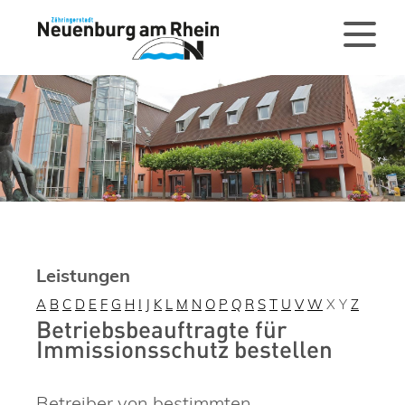
Leistungen
A
B
C
D
E
F
G
H
I
J
K
L
M
N
O
P
Q
R
S
T
U
V
W
X
Y
Z
Betriebsbeauftragte für
Immissionsschutz bestellen
Betreiber von bestimmten