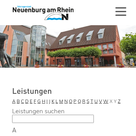
Leistungen
A
B
C
D
E
F
G
H
I
J
K
L
M
N
O
P
Q
R
S
T
U
V
W
X
Y
Z
Leistungen suchen
A