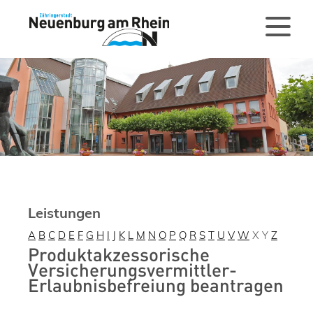
Leistungen
A
B
C
D
E
F
G
H
I
J
K
L
M
N
O
P
Q
R
S
T
U
V
W
X
Y
Z
Produktakzessorische
Versicherungsvermittler-
Erlaubnisbefreiung beantragen