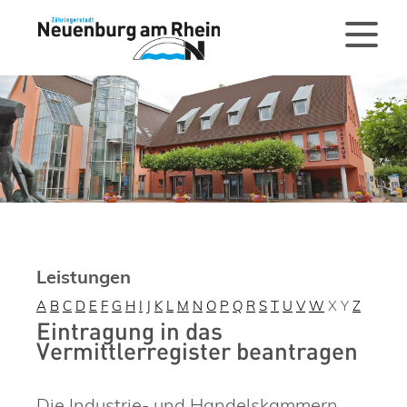
Leistungen
A
B
C
D
E
F
G
H
I
J
K
L
M
N
O
P
Q
R
S
T
U
V
W
X
Y
Z
Eintragung in das
Vermittlerregister beantragen
Die Industrie- und Handelskammern