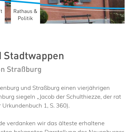
t
Rathaus &
Politik
d Stadtwappen
on Straßburg
enburg und Straßburg einen vierjährigen
urg siegeln „Jacob der Schulthiezze, der rat
Urkundenbuch 1, S. 360).
de verdanken wir das älteste erhaltene
testen bekannten Darstellung des Neuenburger