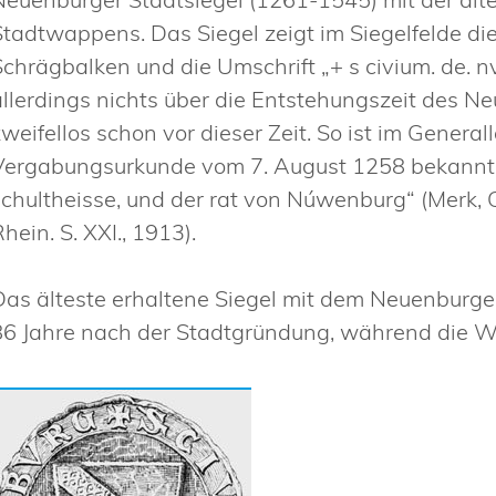
Stadtwappens. Das Siegel zeigt im Siegelfelde 
Schrägbalken und die Umschrift „+ s civium. de. 
allerdings nichts über die Entstehungszeit des Ne
zweifellos schon vor dieser Zeit. So ist im Genera
Vergabungsurkunde vom 7. August 1258 bekannt. 
schultheisse, und der rat von Núwenburg“ (Merk,
hein. S. XXI., 1913).
Das älteste erhaltene Siegel mit dem Neuenburg
86 Jahre nach der Stadtgründung, während die Wa