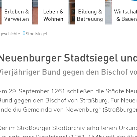
Erleben &
Leben &
Bildung &
Wirtschaf
Verweilen
Wohnen
Betreuung
& Bauen
geschichte
Stadtsiegel
Neuenburger Stadtsiegel un
Vierjähriger Bund gegen den Bischof v
Am 29. September 1261 schließen die Städte Neu
Bund gegen den Bischof von Straßburg. Für Neuenb
unde diu Gemeinda von Newenburg“ (Straßburger 
Der im Straßburger Stadtarchiv erhaltenen Urkun
Neuenburger Stadtsiegel (1261-1545) mit der äl