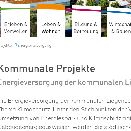
Erleben &
Leben &
Bildung &
Wirtschaf
Verweilen
Wohnen
Betreuung
& Bauen
ojekte
Energieversorgung
Kommunale Projekte
Energieversorgung der kommunalen L
Die Energieversorgung der kommunalen Liegensch
Thema Klimaschutz. Unter den Stichpunkten der Ve
Umsetzung von Energiespar- und Klimaschutzmaß
Gebäudeenergieausweisen werden die städtischen