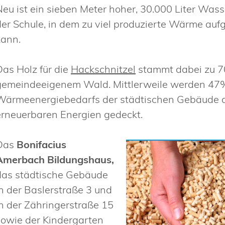
Neu ist ein sieben Meter hoher, 30.000 Liter Wass
der Schule, in dem zu viel produzierte Wärme a
kann.
Das Holz für die
Hackschnitzel
stammt dabei zu 
gemeindeeigenem Wald. Mittlerweile werden 47
Wärmeenergiebedarfs der städtischen Gebäude 
erneuerbaren Energien gedeckt.
Das
Bonifacius
Amerbach Bildungshaus,
das städtische Gebäude
in der Baslerstraße 3 und
in der Zähringerstraße 15
sowie der Kindergarten