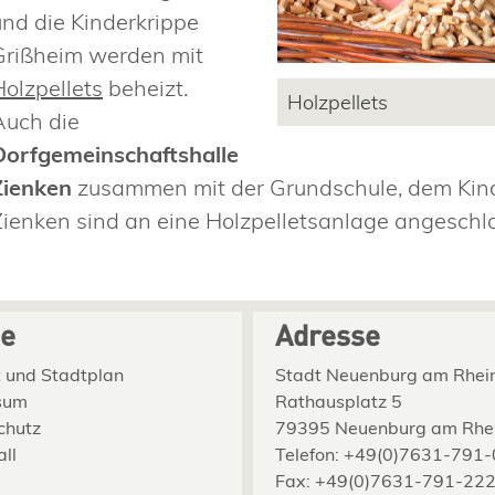
und die Kinderkrippe
Grißheim werden mit
Holzpellets
beheizt.
Holzpellets
Auch die
Dorfgemeinschaftshalle
Zienken
zusammen mit der Grundschule, dem Kind
Zienken sind an eine Holzpelletsanlage angeschl
ce
Adresse
 und Stadtplan
Stadt Neuenburg am Rhei
sum
Rathausplatz 5
chutz
79395 Neuenburg am Rhe
all
Telefon: +49(0)7631-791-
Fax: +49(0)7631-791-22