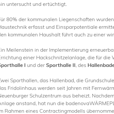
hin untersucht und ertüchtigt.
Für 80% der kommunalen Liegenschaften wurden
Haustechnik erfasst und Einsparpotentiale ermitte
den kommunalen Haushalt führt auch zu einer wir
Ein Meilenstein in der Implementierung erneuerba
Errichtung einer Hackschnitzelanlage, die für d
Sporthalle I
und der
Sporthalle II
, des
Hallenbad
Zwei Sporthallen, das Hallenbad, die Grundschul
das Fridolinhaus werden seit Jahren mit Fernwä
Neuenburger Schulzentrum aus beheizt. Nachdem
Anlage anstand, hat nun die badenovaWÄRMEPL
im Rahmen eines Contractingmodells übernomme