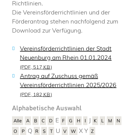
Richtlinien.
Die Vereinsförderrichtlinien und der
Förderantrag stehen nachfolgend zum
Download zur Verfügung.
Vereinsförderrichtlinien der Stadt
Neuenburg am Rhein 01.01.2024
(PDF, 517
KB
)
Antrag auf Zuschuss gemäß
Vereinsförderrichtlinien 2025/2026
(PDF, 182
KB
)
Alphabetische Auswahl
E
J
Alle
A
B
C
D
F
G
H
I
K
L
M
N
Q
U
X
Y
O
P
R
S
T
V
W
Z