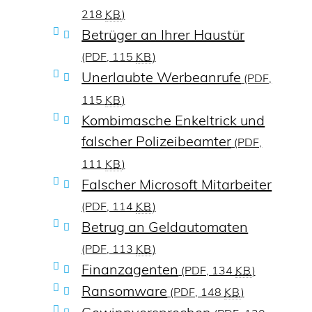
218
KB
)
Betrüger an Ihrer Haustür
(PDF, 115
KB
)
Unerlaubte Werbeanrufe
(PDF,
115
KB
)
Kombimasche Enkeltrick und
falscher Polizeibeamter
(PDF,
111
KB
)
Falscher Microsoft Mitarbeiter
(PDF, 114
KB
)
Betrug an Geldautomaten
(PDF, 113
KB
)
Finanzagenten
(PDF, 134
KB
)
Ransomware
(PDF, 148
KB
)