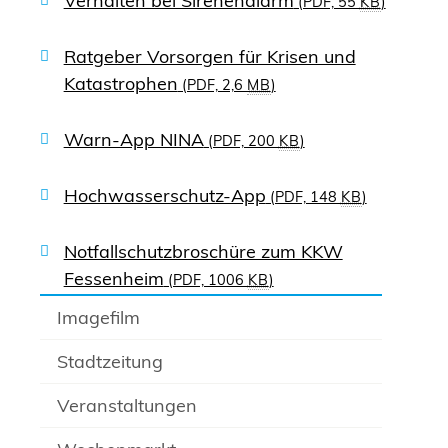
Verhalten bei Sirenenalarm
(PDF, 55
KB
)
Ratgeber Vorsorgen für Krisen und
Katastrophen
(PDF, 2,6
MB
)
Warn-App NINA
(PDF, 200
KB
)
Hochwasserschutz-App
(PDF, 148
KB
)
Notfallschutzbroschüre zum KKW
Fessenheim
(PDF, 1006
KB
)
Imagefilm
Stadtzeitung
Veranstaltungen