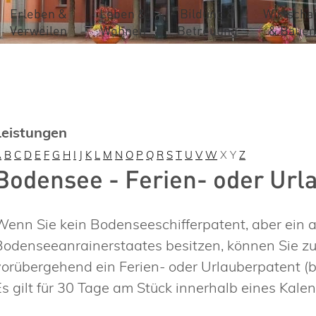
Erleben &
Leben &
Bildung &
Wirtschaf
Verweilen
Wohnen
Betreuung
& Bauen
Leistungen
A
B
C
D
E
F
G
H
I
J
K
L
M
N
O
P
Q
R
S
T
U
V
W
X
Y
Z
Bodensee - Ferien- oder Url
Wenn Sie kein Bodenseeschifferpatent, aber ein a
Bodenseeanrainerstaates besitzen, können Sie z
vorübergehend ein Ferien- oder Urlauberpatent (b
Es gilt für 30 Tage am Stück innerhalb eines Kalen