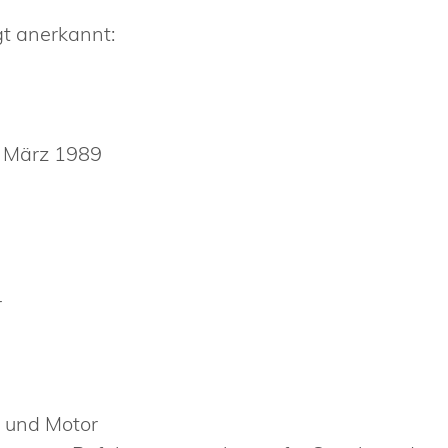
t anerkannt:
l
. März 1989
r
l und Motor