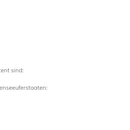
ent sind:
denseeuferstaaten
: