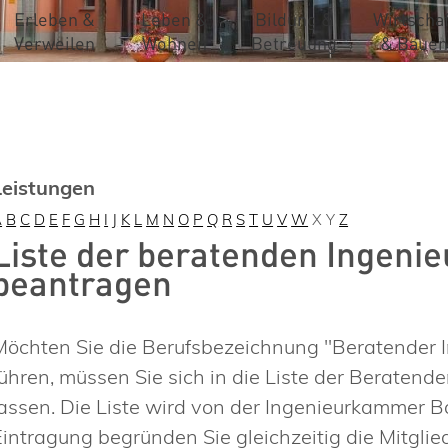
Erleben &
Leben &
Bildung &
Wirtschaf
Verweilen
Wohnen
Betreuung
& Bauen
Leistungen
A
B
C
D
E
F
G
H
I
J
K
L
M
N
O
P
Q
R
S
T
U
V
W
X
Y
Z
Liste der beratenden Ingenie
beantragen
Möchten Sie die Berufsbezeichnung "Beratender I
führen, müssen Sie sich in die Liste der Beratend
lassen. Die Liste wird von der Ingenieurkammer
Eintragung begründen Sie gleichzeitig die Mitglie