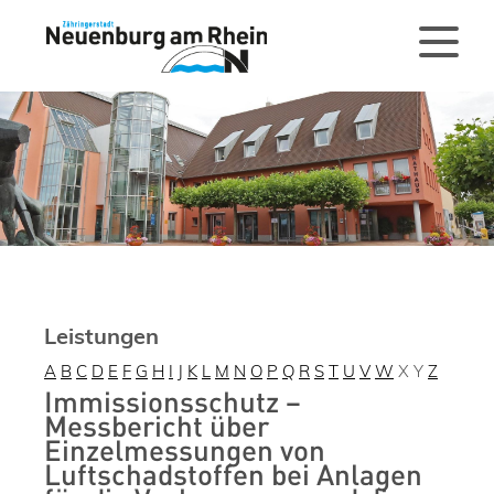
Leistungen
A
B
C
D
E
F
G
H
I
J
K
L
M
N
O
P
Q
R
S
T
U
V
W
X
Y
Z
Immissionsschutz –
Messbericht über
Einzelmessungen von
Luftschadstoffen bei Anlagen