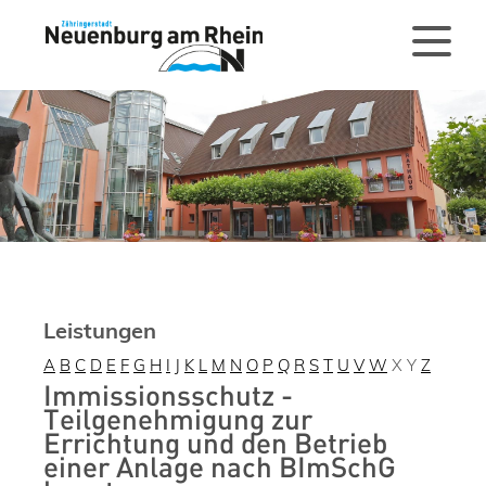
Leistungen
A
B
C
D
E
F
G
H
I
J
K
L
M
N
O
P
Q
R
S
T
U
V
W
X
Y
Z
Immissionsschutz -
Teilgenehmigung zur
Errichtung und den Betrieb
einer Anlage nach BImSchG