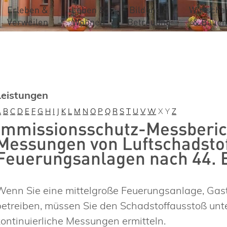
Erleben &
Leben &
Bildung &
Wirtschaf
Verweilen
Wohnen
Betreuung
& Bauen
Leistungen
A
B
C
D
E
F
G
H
I
J
K
L
M
N
O
P
Q
R
S
T
U
V
W
X
Y
Z
Immissionsschutz-Messberich
Messungen von Luftschadstof
Feuerungsanlagen nach 44. 
Wenn Sie eine mittelgroße Feuerungsanlage, Ga
betreiben, müssen Sie den Schadstoffausstoß un
kontinuierliche Messungen ermitteln.