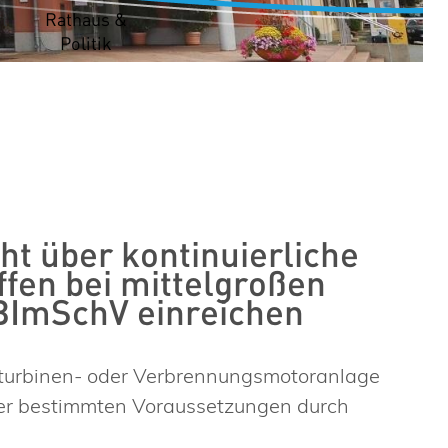
t
Rathaus &
Politik
t über kontinuierliche
fen bei mittelgroßen
BImSchV einreichen
sturbinen- oder Verbrennungsmotoranlage
ter bestimmten Voraussetzungen durch