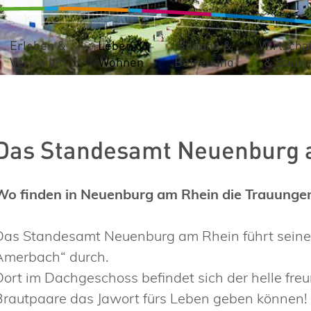
Erleben &
Leben &
Bildung &
Wirtschaf
Verweilen
Wohnen
Betreuung
& Bauen
Das Standesamt Neuenburg 
Wo finden in Neuenburg am Rhein die Trauungen
Das Standesamt Neuenburg am Rhein führt seine
Amerbach“ durch.
Dort im Dachgeschoss befindet sich der helle freu
Brautpaare das Jawort fürs Leben geben können!