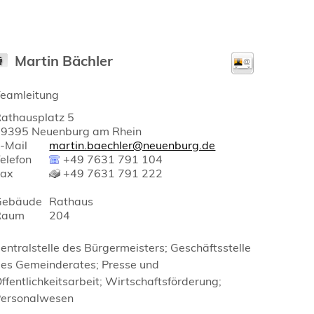
Martin
Bächler
eamleitung
athausplatz 5
79395
Neuenburg am Rhein
-Mail
martin.baechler@neuenburg.de
elefon
+49 7631 791 104
Fax
+49 7631 791 222
Gebäude
Rathaus
Raum
204
entralstelle des Bürgermeisters; Geschäftsstelle
es Gemeinderates; Presse und
ffentlichkeitsarbeit; Wirtschaftsförderung;
Personalwesen