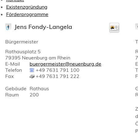
Existenzgründung
Förderprogramme
Jens
Fondy-Langela
Bürgermeister
T
Rathausplatz 5
R
79395
Neuenburg am Rhein
E-Mail
buergermeister@neuenburg.de
E
Telefon
+49 7631 791 100
T
Fax
+49 7631 791 222
Gebäude
Rathaus
Raum
200
Z
d
Ö