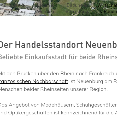
Erleben &
Leben &
Bildung &
Wirtschaf
Verweilen
Wohnen
Betreuung
& Bauen
Der Handelsstandort Neuen
Beliebte Einkaufsstadt für beide Rhein
Mit den Brücken über den Rhein nach Frankreich 
französischen Nachbarschaft
ist Neuenburg am Rh
Menschen beider Rheinseiten unserer Region.
Das Angebot von Modehäusern, Schuhgeschäften, 
und Optikergeschäften ist kennzeichnend für die A