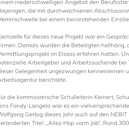
einem niederschwelligen Angebot den Berufsstart
diejenigen, die mit durchwachsenen Abschlussnot
Hemmschwelle bei einem bevorstehenden Einstieg
Keimzelle für dieses neue Projekt war ein Gesprä
Firmen. Damals wurden die Beteiligten hellhörig, a
Vermittlungsprojekt im Elsass erfahren hatten. Un
potenzielle Arbeitgeber und Arbeitssuchende bei
dieser Gelegenheit ungezwungen kennenlernen und
Arbeitsagentur berichtete.
Für die kommissarische Schulleiterin Keinert, Sch
Jens Fondy-Langela war es ein vielversprechendes
Wolfgang Gerbig dieses Jahr auch auf den NEBIT 
veränderten Titel: „Allez-Hop vorm Job“. Rund 3