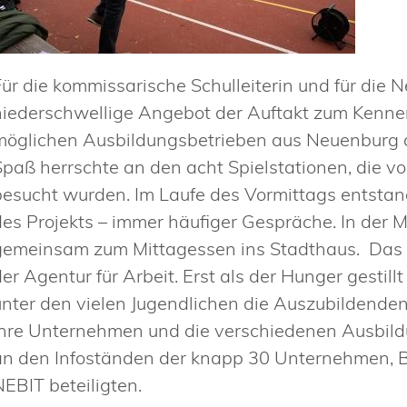
Für die kommissarische Schulleiterin und für die 
niederschwellige Angebot der Auftakt zum Kennen
möglichen Ausbildungsbetrieben aus Neuenburg a
Spaß herrschte an den acht Spielstationen, die
besucht wurden. Im Laufe des Vormittags entstan
des Projekts – immer häufiger Gespräche. In der 
gemeinsam zum Mittagessen ins Stadthaus. Das 
der Agentur für Arbeit. Erst als der Hunger gestil
unter den vielen Jugendlichen die Auszubildenden
ihre Unternehmen und die verschiedenen Ausbildu
an den Infoständen der knapp 30 Unternehmen, B
NEBIT beteiligten.