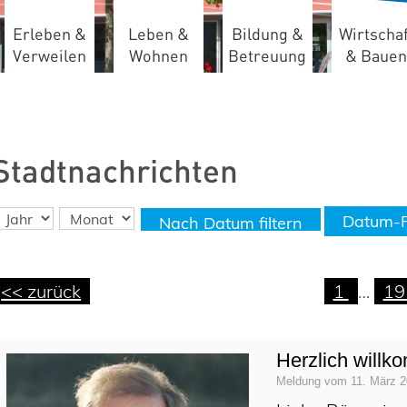
Erleben &
Leben &
Bildung &
Wirtschaf
Verweilen
Wohnen
Betreuung
& Bauen
Stadtnachrichten
Datum-Fi
Nach Datum filtern
<< zurück
1
…
1
Herzlich will
Meldung vom
11. März 