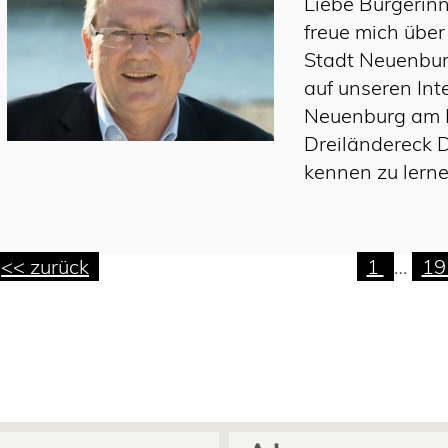
Liebe Bürgerinn
freue mich über
Stadt Neuenbur
auf unseren Int
Neuenburg am R
Dreiländereck 
kennen zu lerne
<< zurück
1
…
1