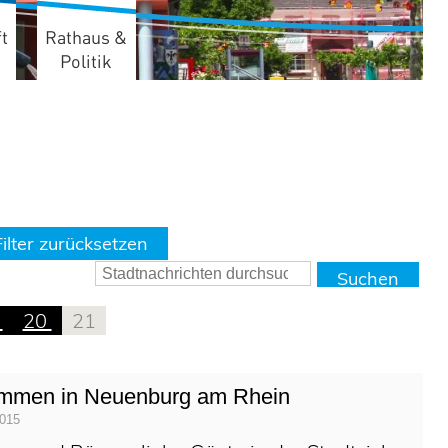
t
Rathaus &
Politik
lter zurücksetzen
9
20
21
kommen in Neuenburg am Rhein
2015