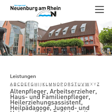
Leistungen
A
B
C
D
E
F
G
H
I
J
K
L
M
N
O
P
Q
R
S
T
U
V
W
X
Y
Z
Altenpfleger, Arbeitserzieher,
Haus- und Familienpfleger,
Heilerziehungsassistent,
Heilpädagoge, Jugend- und