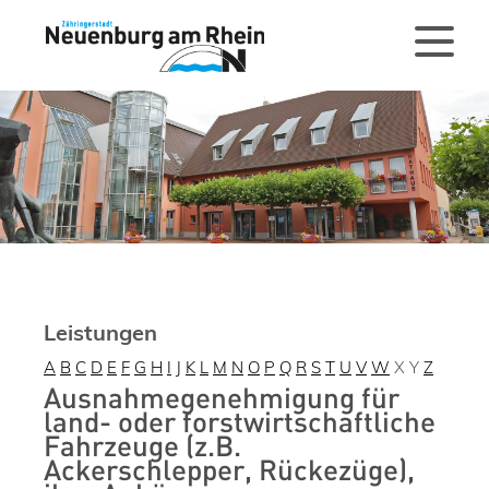
Leistungen
A
B
C
D
E
F
G
H
I
J
K
L
M
N
O
P
Q
R
S
T
U
V
W
X
Y
Z
Ausnahmegenehmigung für
land- oder forstwirtschaftliche
Fahrzeuge (z.B.
Ackerschlepper, Rückezüge),