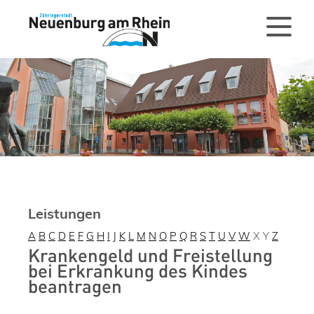
Leistungen
A
B
C
D
E
F
G
H
I
J
K
L
M
N
O
P
Q
R
S
T
U
V
W
X
Y
Z
Krankengeld und Freistellung
bei Erkrankung des Kindes
beantragen