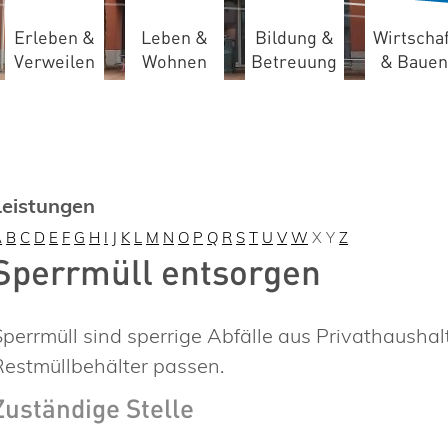
Erleben &
Leben &
Bildung &
Wirtschaf
Verweilen
Wohnen
Betreuung
& Bauen
Leistungen
A
B
C
D
E
F
G
H
I
J
K
L
M
N
O
P
Q
R
S
T
U
V
W
X
Y
Z
Sperrmüll entsorgen
Sperrmüll sind sperrige Abfälle aus Privathaushal
Restmüllbehälter passen.
Zuständige Stelle