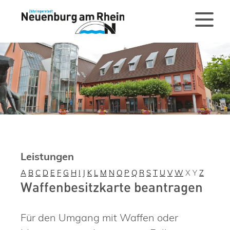
Leistungen
A
B
C
D
E
F
G
H
I
J
K
L
M
N
O
P
Q
R
S
T
U
V
W
X
Y
Z
Waffenbesitzkarte beantragen
Für den Umgang mit Waffen oder