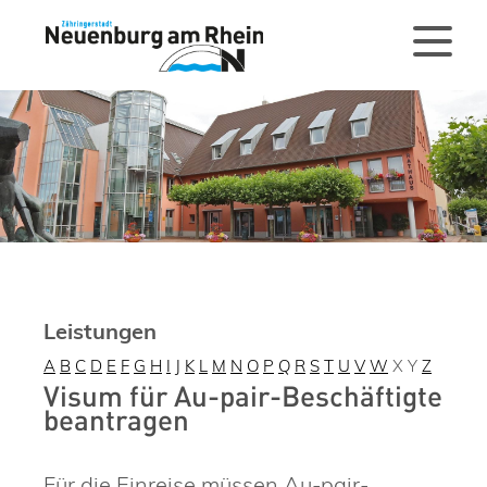
Leistungen
A
B
C
D
E
F
G
H
I
J
K
L
M
N
O
P
Q
R
S
T
U
V
W
X
Y
Z
Visum für Au-pair-Beschäftigte
beantragen
Für die Einreise müssen Au-pair-