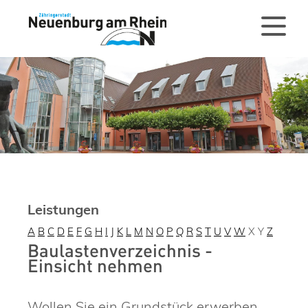
Leistungen
A
B
C
D
E
F
G
H
I
J
K
L
M
N
O
P
Q
R
S
T
U
V
W
X
Y
Z
Baulastenverzeichnis -
Einsicht nehmen
Wollen Sie ein Grundstück erwerben,