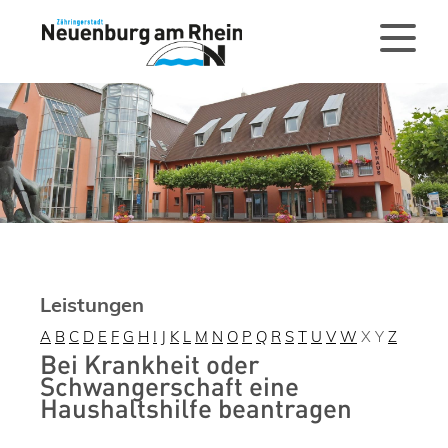
Leistungen
A
B
C
D
E
F
G
H
I
J
K
L
M
N
O
P
Q
R
S
T
U
V
W
X
Y
Z
Bei Krankheit oder
Schwangerschaft eine
Haushaltshilfe beantragen