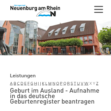
Leistungen
A
B
C
D
E
F
G
H
I
J
K
L
M
N
O
P
Q
R
S
T
U
V
W
X
Y
Z
Geburt im Ausland - Aufnahme
in das deutsche
Geburtenregister beantragen