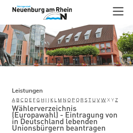
Leistungen
A
B
C
D
E
F
G
H
I
J
K
L
M
N
O
P
Q
R
S
T
U
V
W
X
Y
Z
Wählerverzeichnis
(Europawahl) - Eintragung von
in Deutschland lebenden
Unionsbürgern beantragen