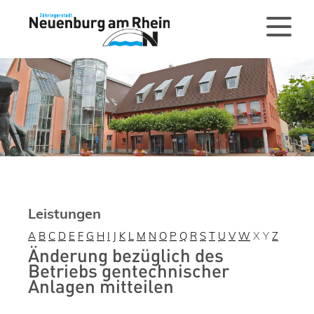
Leistungen
A
B
C
D
E
F
G
H
I
J
K
L
M
N
O
P
Q
R
S
T
U
V
W
X
Y
Z
Änderung bezüglich des
Betriebs gentechnischer
Anlagen mitteilen