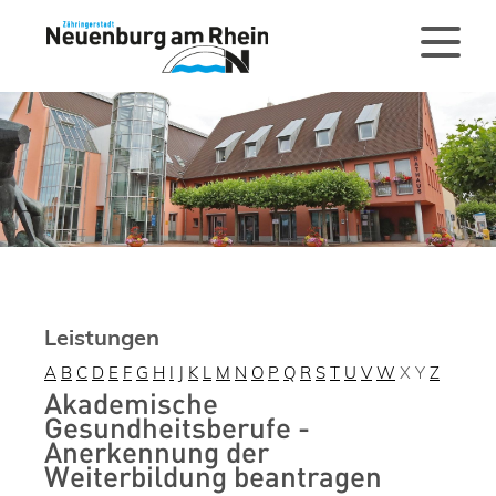
Leistungen
A
B
C
D
E
F
G
H
I
J
K
L
M
N
O
P
Q
R
S
T
U
V
W
X
Y
Z
Akademische
Gesundheitsberufe -
Anerkennung der
Weiterbildung beantragen