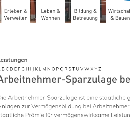
Erleben &
Leben &
Bildung &
Wirtschaf
Verweilen
Wohnen
Betreuung
& Bauen
Leistungen
A
B
C
D
E
F
G
H
I
J
K
L
M
N
O
P
Q
R
S
T
U
V
W
X
Y
Z
Arbeitnehmer-Sparzulage b
Die Arbeitnehmer-Sparzulage ist eine staatliche
Anlagen zur Vermögensbildung bei Arbeitnehmeri
staatliche Prämie für vermögenswirksame Leistu