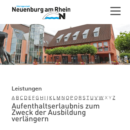
Leistungen
A
B
C
D
E
F
G
H
I
J
K
L
M
N
O
P
Q
R
S
T
U
V
W
X
Y
Z
Aufenthaltserlaubnis zum
Zweck der Ausbildung
verlängern