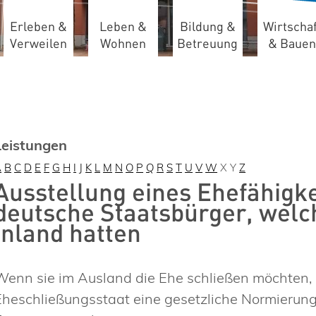
Erleben &
Leben &
Bildung &
Wirtschaf
Verweilen
Wohnen
Betreuung
& Bauen
Leistungen
A
B
C
D
E
F
G
H
I
J
K
L
M
N
O
P
Q
R
S
T
U
V
W
X
Y
Z
Ausstellung eines Ehefähigke
deutsche Staatsbürger, welc
Inland hatten
Wenn sie im Ausland die Ehe schließen möchten, 
Eheschließungsstaat eine gesetzliche Normierung 