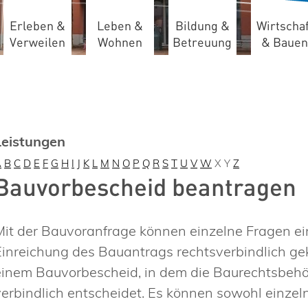
Erleben &
Leben &
Bildung &
Wirtschaf
Verweilen
Wohnen
Betreuung
& Bauen
Leistungen
A
B
C
D
E
F
G
H
I
J
K
L
M
N
O
P
Q
R
S
T
U
V
W
X
Y
Z
Bauvorbescheid beantragen
Mit der Bauvoranfrage können einzelne Fragen ei
Einreichung des Bauantrags rechtsverbindlich ge
einem Bauvorbescheid, in dem die Baurechtsbehör
verbindlich entscheidet. Es können sowohl einze