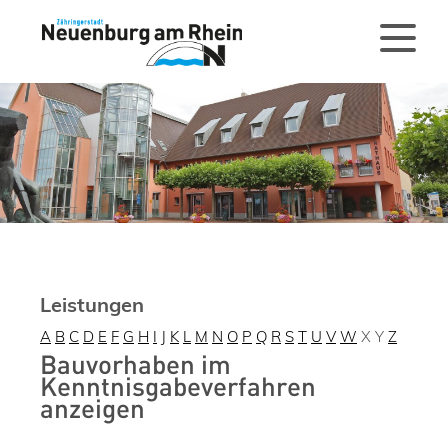
Leistungen
A
B
C
D
E
F
G
H
I
J
K
L
M
N
O
P
Q
R
S
T
U
V
W
X
Y
Z
Bauvorhaben im
Kenntnisgabeverfahren
anzeigen