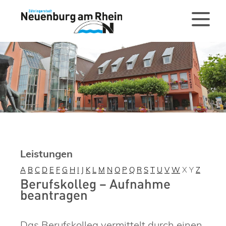
Leistungen
A
B
C
D
E
F
G
H
I
J
K
L
M
N
O
P
Q
R
S
T
U
V
W
X
Y
Z
Berufskolleg – Aufnahme
beantragen
Das Berufskolleg vermittelt durch einen